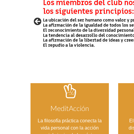
MeditAcción
La filosofía práctica conecta la
El
Entrar
vida personal con la acción
di