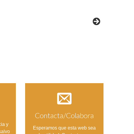
Contacta/Colabora
Entrar
ia y
Esperamos que esta web sea
salvo