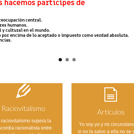
Raciovitalismo
Artículos
 raciovitalismo supera la
Entrar
Entrar
Yo soy yo y mi circunstanc
scordia racionalista entre
si no la salvo a ella no se 