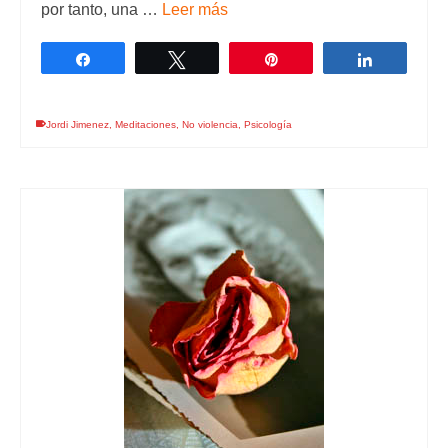
por tanto, una …
Leer más
Compartir
Twittear
Pin
Comparti
Jordi Jimenez
,
Meditaciones
,
No violencia
,
Psicología