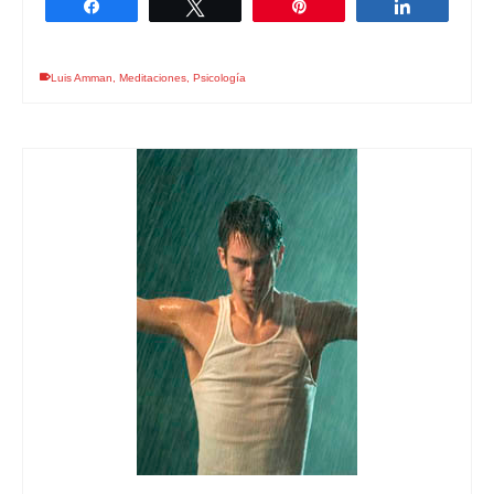
Compartir
Twittear
Pin
Comparti
Luis Amman
,
Meditaciones
,
Psicología