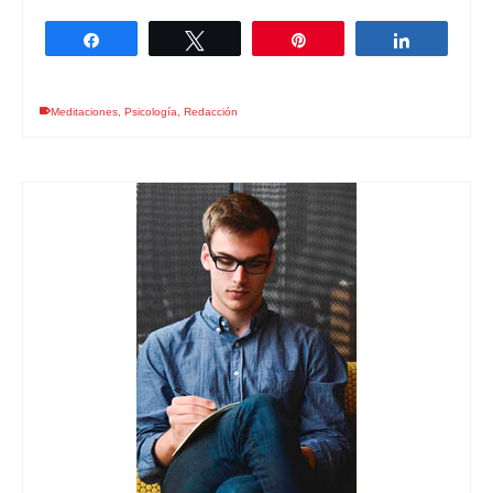
Compartir
Twittear
Pin
Comparti
Meditaciones
,
Psicología
,
Redacción