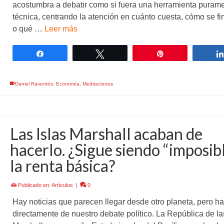
acostumbra a debatir como si fuera una herramienta puram
técnica, centrando la atención en cuánto cuesta, cómo se fi
o qué …
Leer más
Compartir
Twittear
Pin
Daniel Raventós
,
Economía
,
Meditaciones
Las Islas Marshall acaban de
hacerlo. ¿Sigue siendo “imposib
la renta básica?
Publicado en:
Artículos
|
0
Hay noticias que parecen llegar desde otro planeta, pero h
directamente de nuestro debate político. La República de la