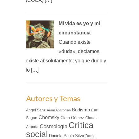
(COCA) […]
Mi vida es yo y mi
circunstancia
Cuando existe
«duda», decíamos,
existe absolutamente: yo que dudo y
lo […]
Autores y Temas
Budismo
Angel Sanz
Carl
Aram Aharonian
Chomsky
Clara Gómez
Sagan
Claudia
Crítica
Cosmología
Aranda
social
Daniela Paula Silva
Daniel