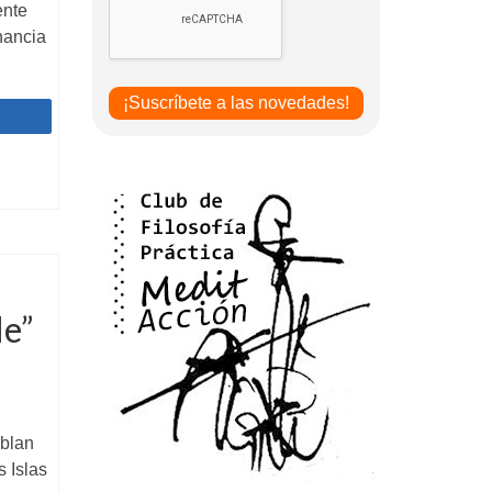
ente
nancia
Compartir
le”
ablan
s Islas