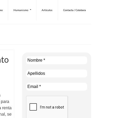
smo
Humanismo
Artículos
Contacta / Colabora
nto
n
 para
a renta
nal, se