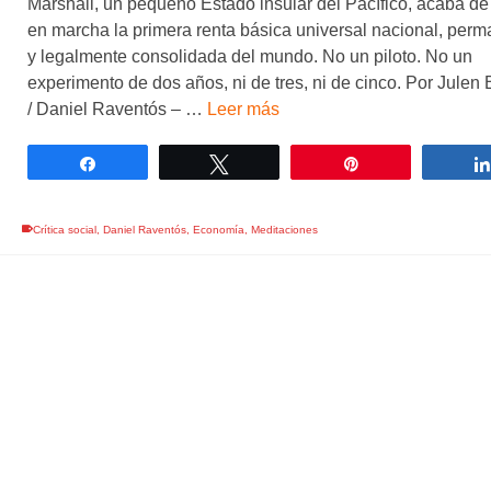
Marshall, un pequeño Estado insular del Pacífico, acaba de
en marcha la primera renta básica universal nacional, per
y legalmente consolidada del mundo. No un piloto. No un
experimento de dos años, ni de tres, ni de cinco. Por Julen 
/ Daniel Raventós – …
Leer más
Compartir
Twittear
Pin
Crítica social
,
Daniel Raventós
,
Economía
,
Meditaciones