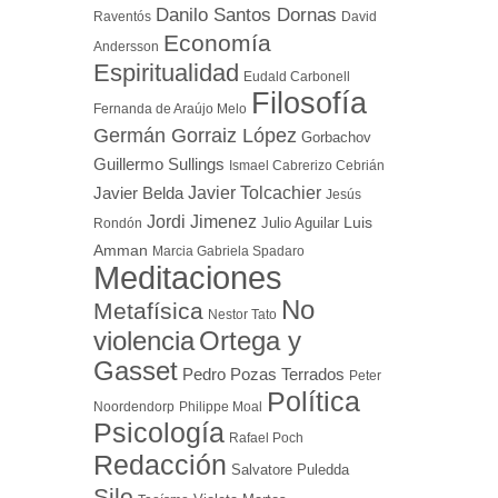
Danilo Santos Dornas
Raventós
David
Economía
Andersson
Espiritualidad
Eudald Carbonell
Filosofía
Fernanda de Araújo Melo
Germán Gorraiz López
Gorbachov
Guillermo Sullings
Ismael Cabrerizo Cebrián
Javier Tolcachier
Javier Belda
Jesús
Jordi Jimenez
Luis
Julio Aguilar
Rondón
Amman
Marcia Gabriela Spadaro
Meditaciones
No
Metafísica
Nestor Tato
Ortega y
violencia
Gasset
Pedro Pozas Terrados
Peter
Política
Noordendorp
Philippe Moal
Psicología
Rafael Poch
Redacción
Salvatore Puledda
Silo