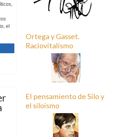
ticos,
los
o, el
Ortega y Gasset.
Raciovitalismo
Compartir
er
El pensamiento de Silo y
el siloismo
a