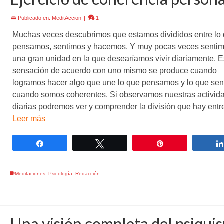
Publicado en:
MeditAccion
|
1
Muchas veces descubrimos que estamos divididos entre lo
pensamos, sentimos y hacemos. Y muy pocas veces senti
una gran unidad en la que desearíamos vivir diariamente. 
sensación de acuerdo con uno mismo se produce cuando
logramos hacer algo que une lo que pensamos y lo que sen
cuando somos coherentes. Si observamos nuestras activid
diarias podremos ver y comprender la división que hay ent
Leer más
Compartir
Twittear
Pin
Meditaciones
,
Psicología
,
Redacción
Una visión completa del psiqui