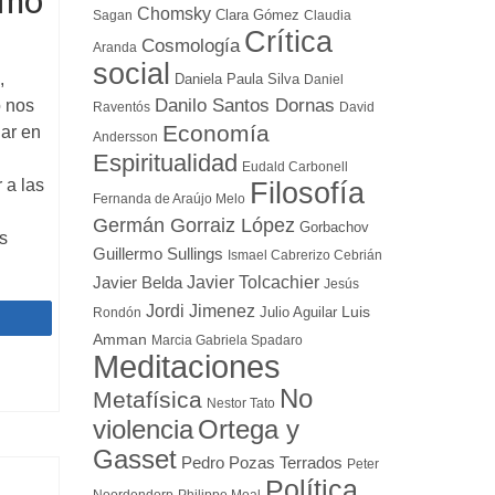
Chomsky
Clara Gómez
Sagan
Claudia
Crítica
Cosmología
Aranda
social
,
Daniela Paula Silva
Daniel
Danilo Santos Dornas
o nos
Raventós
David
Economía
nar en
Andersson
Espiritualidad
Eudald Carbonell
 a las
Filosofía
Fernanda de Araújo Melo
Germán Gorraiz López
Gorbachov
s
Guillermo Sullings
Ismael Cabrerizo Cebrián
Javier Tolcachier
Javier Belda
Jesús
Jordi Jimenez
Luis
Julio Aguilar
Rondón
Compartir
Amman
Marcia Gabriela Spadaro
Meditaciones
No
Metafísica
Nestor Tato
Ortega y
violencia
Gasset
Pedro Pozas Terrados
Peter
Política
Noordendorp
Philippe Moal