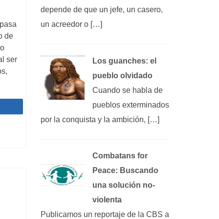
depende de que un jefe, un casero,
un acreedor o […]
 pasa
o de
ro
al ser
Los guanches: el
os,
pueblo olvidado
Cuando se habla de
pueblos exterminados
Compartir
por la conquista y la ambición, […]
Combatans for
Peace: Buscando
una solución no-
violenta
Publicamos un reportaje de la CBS a