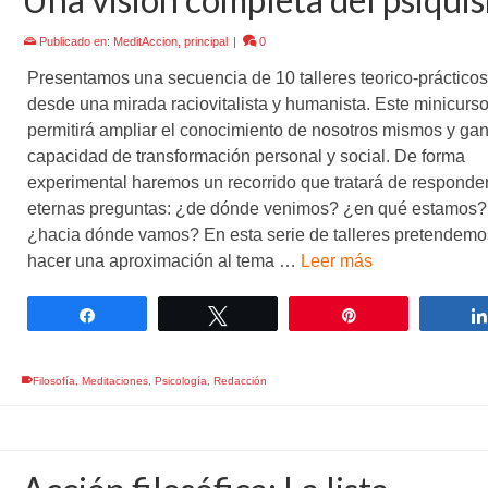
Publicado en:
MeditAccion
,
principal
|
0
Presentamos una secuencia de 10 talleres teorico-prácticos
desde una mirada raciovitalista y humanista. Este minicurs
permitirá ampliar el conocimiento de nosotros mismos y ga
capacidad de transformación personal y social. De forma
experimental haremos un recorrido que tratará de responder
eternas preguntas: ¿de dónde venimos? ¿en qué estamos?
¿hacia dónde vamos? En esta serie de talleres pretendemo
hacer una aproximación al tema …
Leer más
Compartir
Twittear
Pin
Filosofía
,
Meditaciones
,
Psicología
,
Redacción