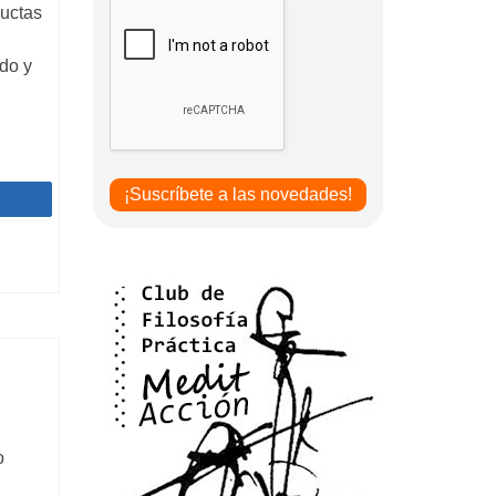
uctas
do y
Compartir
o