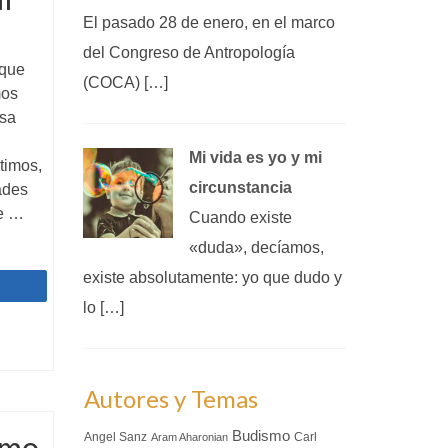
El pasado 28 de enero, en el marco
del Congreso de Antropología
 que
(COCA) […]
mos
Esa
Mi vida es yo y mi
timos,
circunstancia
ades
re …
Cuando existe
«duda», decíamos,
existe absolutamente: yo que dudo y
Compartir
lo […]
Autores y Temas
Budismo
smo
Angel Sanz
Carl
Aram Aharonian