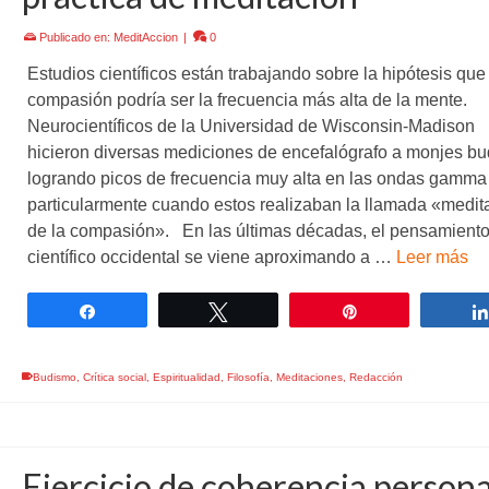
Publicado en:
MeditAccion
|
0
Estudios científicos están trabajando sobre la hipótesis que 
compasión podría ser la frecuencia más alta de la mente.
Neurocientíficos de la Universidad de Wisconsin-Madison
hicieron diversas mediciones de encefalógrafo a monjes bu
logrando picos de frecuencia muy alta en las ondas gamma
particularmente cuando estos realizaban la llamada «medit
de la compasión». En las últimas décadas, el pensamiento 
científico occidental se viene aproximando a …
Leer más
Compartir
Twittear
Pin
Budismo
,
Crítica social
,
Espiritualidad
,
Filosofía
,
Meditaciones
,
Redacción
Ejercicio de coherencia persona