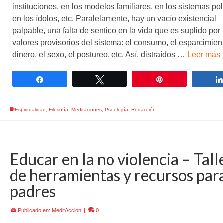
instituciones, en los modelos familiares, en los sistemas polí
en los ídolos, etc. Paralelamente, hay un vacío existencial
palpable, una falta de sentido en la vida que es suplido por 
valores provisorios del sistema: el consumo, el esparcimient
dinero, el sexo, el postureo, etc. Así, distraídos …
Leer más
Compartir
Twittear
Pin
Espiritualidad
,
Filosofía
,
Meditaciones
,
Psicología
,
Redacción
Educar en la no violencia – Tall
de herramientas y recursos par
padres
Publicado en:
MeditAccion
|
0