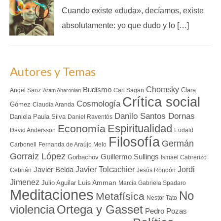
Cuando existe «duda», decíamos, existe
absolutamente: yo que dudo y lo […]
Autores y Temas
Chomsky
Budismo
Clara
Angel Sanz
Carl Sagan
Aram Aharonian
Crítica social
Cosmología
Gómez
Claudia Aranda
Danilo Santos Dornas
Daniela Paula Silva
Daniel Raventós
Espiritualidad
Economía
David Andersson
Eudald
Filosofía
Germán
Carbonell
Fernanda de Araújo Melo
Gorraiz López
Guillermo Sullings
Gorbachov
Ismael Cabrerizo
Javier Tolcachier
Jordi
Javier Belda
Cebrián
Jesús Rondón
Jimenez
Luis Amman
Julio Aguilar
Marcia Gabriela Spadaro
Meditaciones
No
Metafísica
Nestor Tato
Ortega y Gasset
violencia
Pedro Pozas