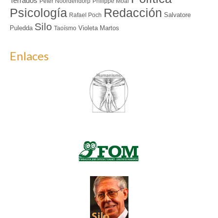
Terrados
Peter Noordendorp
Philippe Moal
Redacción
Psicología
Salvatore
Rafael Poch
Silo
Puledda
Violeta Martos
Taoísmo
Enlaces