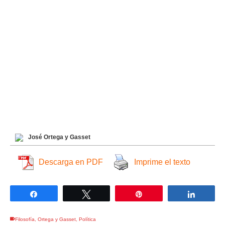
José Ortega y Gasset
Descarga en PDF
Imprime el texto
Compartir
Twittear
Pin
Compar
Filosofía
,
Ortega y Gasset
,
Política