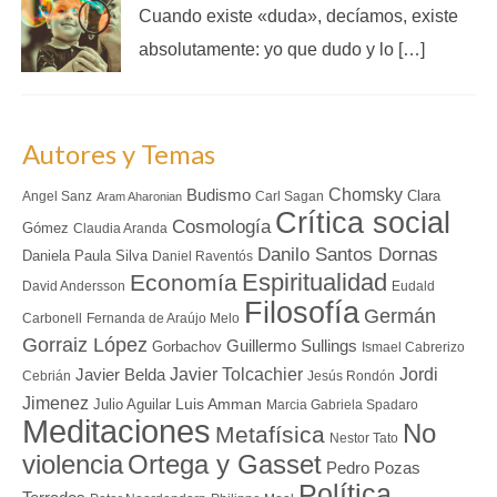
Cuando existe «duda», decíamos, existe
absolutamente: yo que dudo y lo […]
Autores y Temas
Chomsky
Budismo
Clara
Angel Sanz
Carl Sagan
Aram Aharonian
Crítica social
Cosmología
Gómez
Claudia Aranda
Danilo Santos Dornas
Daniela Paula Silva
Daniel Raventós
Espiritualidad
Economía
David Andersson
Eudald
Filosofía
Germán
Carbonell
Fernanda de Araújo Melo
Gorraiz López
Guillermo Sullings
Gorbachov
Ismael Cabrerizo
Javier Tolcachier
Jordi
Javier Belda
Cebrián
Jesús Rondón
Jimenez
Luis Amman
Julio Aguilar
Marcia Gabriela Spadaro
Meditaciones
No
Metafísica
Nestor Tato
Ortega y Gasset
violencia
Pedro Pozas
Política