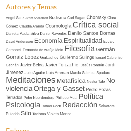
Autores y Temas
Chomsky
Budismo
Clara
Angel Sanz
Carl Sagan
Aram Aharonian
Crítica social
Cosmología
Gómez
Claudia Aranda
Danilo Santos Dornas
Daniela Paula Silva
Daniel Raventós
Espiritualidad
Economía
David Andersson
Eudald
Filosofía
Germán
Carbonell
Fernanda de Araújo Melo
Gorraiz López
Guillermo Sullings
Gorbachov
Ismael Cabrerizo
Javier Tolcachier
Jordi
Javier Belda
Cebrián
Jesús Rondón
Jimenez
Luis Amman
Julio Aguilar
Marcia Gabriela Spadaro
Meditaciones
No
Metafísica
Nestor Tato
Ortega y Gasset
violencia
Pedro Pozas
Política
Terrados
Peter Noordendorp
Philippe Moal
Redacción
Psicología
Salvatore
Rafael Poch
Silo
Puledda
Violeta Martos
Taoísmo
Enlaces