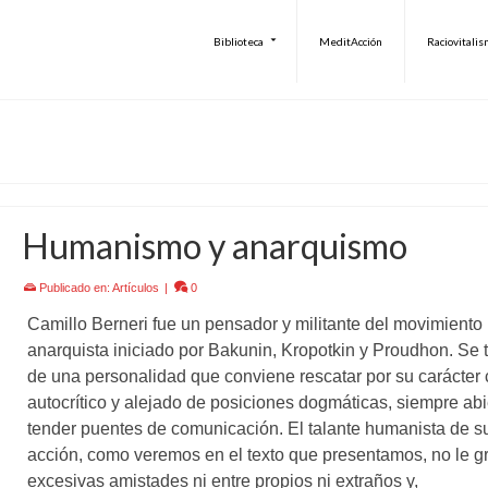
Biblioteca
MeditAcción
Raciovitali
Humanismo y anarquismo
Publicado en:
Artículos
|
0
Camillo Berneri fue un pensador y militante del movimiento
anarquista iniciado por Bakunin, Kropotkin y Proudhon. Se t
de una personalidad que conviene rescatar por su carácter c
autocrítico y alejado de posiciones dogmáticas, siempre abi
tender puentes de comunicación. El talante humanista de s
acción, como veremos en el texto que presentamos, no le g
excesivas amistades ni entre propios ni extraños y,