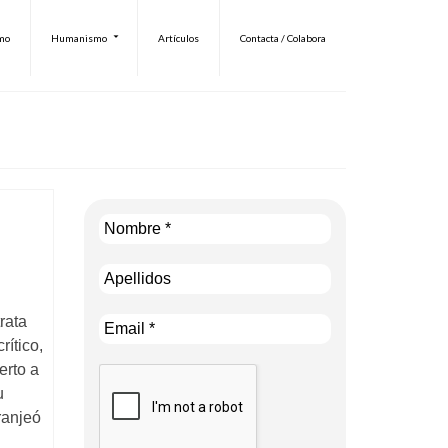
smo
Humanismo
Artículos
Contacta / Colabora
rata
rítico,
erto a
u
ranjeó