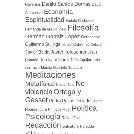
Danilo Santos Dornas
Raventós
David
Economía
Andersson
Espiritualidad
Eudald Carbonell
Filosofía
Fernanda de Araújo Melo
Germán Gorraiz López
Gorbachov
Guillermo Sullings
Ismael Cabrerizo Cebrián
Javier Tolcachier
Javier Belda
Jesús
Jordi Jimenez
Luis
Julio Aguilar
Rondón
Amman
Marcia Gabriela Spadaro
Meditaciones
No
Metafísica
Nestor Tato
Ortega y
violencia
Gasset
Pedro Pozas Terrados
Peter
Política
Noordendorp
Philippe Moal
Psicología
Rafael Poch
Redacción
Salvatore Puledda
Silo