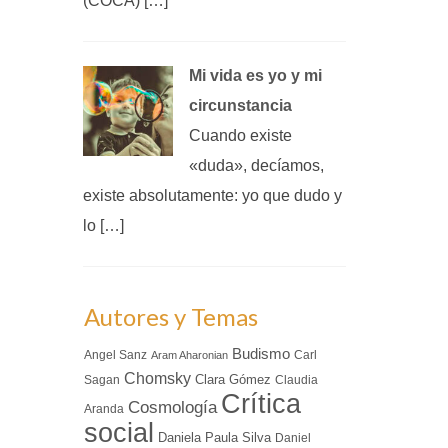
(COCA) […]
Mi vida es yo y mi
circunstancia
Cuando existe
«duda», decíamos,
existe absolutamente: yo que dudo y
lo […]
Autores y Temas
Budismo
Angel Sanz
Carl
Aram Aharonian
Chomsky
Clara Gómez
Sagan
Claudia
Crítica
Cosmología
Aranda
social
Daniela Paula Silva
Daniel