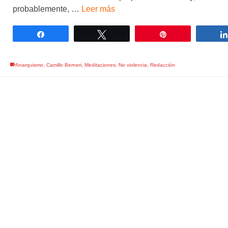
probablemente, …
Leer más
Compartir
Twittear
Pin
Anarquismo
,
Camillo Berneri
,
Meditaciones
,
No violencia
,
Redacción