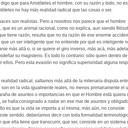
o digo que para Aristóteles el hombre, con su razón y todo, no e
tóteles no hay más realidad radical que las cosas o ser.
ecuaces son realistas. Pero a nosotros nos parece que el hombre
n, que es un animal racional, como no explica, aun siendo filósof
 que tiene razón, resulta que no da razón de ese enorme acciden
 que un ser inteligente que no entiende por qué es inteligente n
uarse más allá o, si se quiere el giro inverso, más acá, más adel
deñar su magisterio. Es todo lo contrario: sólo quien dentro de
ellos. Pero esta evasión no significa superioridad alguna resp
realidad radical, saltamos más allá de la milenaria disputa entr
e son en la vida igualmente reales, no menos primariamente el 
raña de asuntos o importancias en que el Hombre está quiera 
o, se halla consignado a nadar en ese mar de asuntos y obligado
llo es que la vida se importa a sí misma, más aún, no consiste
 este sentido deberíamos decir con toda formalidad terminológi
 que ella tiene que transcurrir, que ser, consiste en un sistema