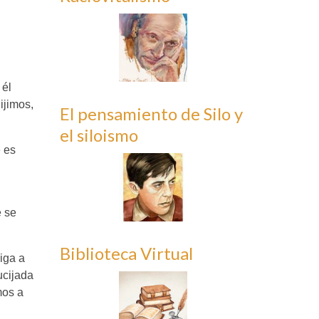
 él
ijimos,
El pensamiento de Silo y
el siloismo
e es
e se
Biblioteca Virtual
iga a
ucijada
mos a