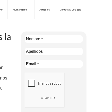
smo
Humanismo
Artículos
Contacta / Colabora
s la
on
 nos
s