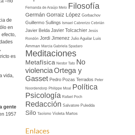
ica –no
Filosofía
Fernanda de Araújo Melo
Germán Gorraiz López
Gorbachov
cia de
Guillermo Sullings
Ismael Cabrerizo Cebrián
sólo en
Javier Tolcachier
Javier Belda
Jesús
 efecto,
Jordi Jimenez
Luis
Julio Aguilar
Rondón
idades
Amman
Marcia Gabriela Spadaro
,
Meditaciones
ricto es
No
Metafísica
Nestor Tato
Ortega y
violencia
a vida,
Gasset
Pedro Pozas Terrados
Peter
Política
Noordendorp
Philippe Moal
Psicología
Rafael Poch
Redacción
Salvatore Puledda
a gente
Silo
Violeta Martos
Taoísmo
en 1957
Enlaces