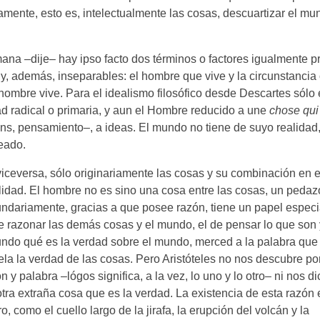
mente, esto es, intelectualmente las cosas, descuartizar el mu
ana –dije– hay ipso facto dos términos o factores igualmente p
o y, además, inseparables: el hombre que vive y la circunstancia
ombre vive. Para el idealismo filosófico desde Descartes sólo 
d radical o primaria, y aun el Hombre reducido a une
chose qui
ans, pensamiento–, a ideas. El mundo no tiene de suyo realidad
eado.
 viceversa, sólo originariamente las cosas y su combinación en e
idad. El hombre no es sino una cosa entre las cosas, un pedaz
dariamente, gracias a que posee razón, tiene un papel especi
e razonar las demás cosas y el mundo, el de pensar lo que son 
ndo qué es la verdad sobre el mundo, merced a la palabra que 
ela la verdad de las cosas. Pero Aristóteles no nos descubre po
 y palabra –lógos significa, a la vez, lo uno y lo otro– ni nos di
ra extraña cosa que es la verdad. La existencia de esta razón 
 como el cuello largo de la jirafa, la erupción del volcán y la