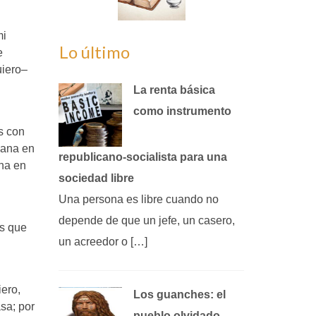
mi
Lo último
e
uiero–
La renta básica
como instrumento
s con
mana en
republicano‑socialista para una
ana en
sociedad libre
Una persona es libre cuando no
depende de que un jefe, un casero,
os que
un acreedor o […]
ero,
Los guanches: el
sa; por
pueblo olvidado