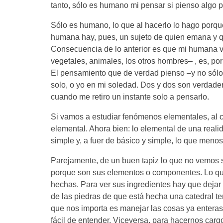
tanto, sólo es humano mi pensar si pienso algo p
Sólo es humano, lo que al hacerlo lo hago porque
humana hay, pues, un sujeto de quien emana y qu
Consecuencia de lo anterior es que mi humana v
vegetales, animales, los otros hombres– , es, po
El pensamiento que de verdad pienso –y no sól
solo, o yo en mi soledad. Dos y dos son verdade
cuando me retiro un instante solo a pensarlo.
Si vamos a estudiar fenómenos elementales, al 
elemental. Ahora bien: lo elemental de una reali
simple y, a fuer de básico y simple, lo que menos 
Parejamente, de un buen tapiz lo que no vemos s
porque son sus elementos o componentes. Lo que 
hechas. Para ver sus ingredientes hay que dejar
de las piedras de que está hecha una catedral ten
que nos importa es manejar las cosas ya enteras 
fácil de entender. Viceversa, para hacernos car