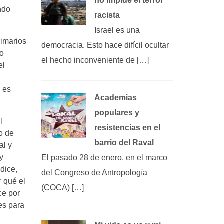
no impide el terror
ndo
racista
Israel es una
rimarios
democracia. Esto hace difícil ocultar
 o
el hecho inconveniente de […]
el
, es
Academias
populares y
l
resistencias en el
o de
barrio del Raval
al y
y
El pasado 28 de enero, en el marco
dice,
del Congreso de Antropología
r qué el
(COCA) […]
ce por
es para