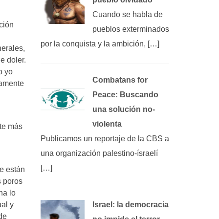
Cuando se habla de
ción
pueblos exterminados
por la conquista y la ambición, […]
erales,
e doler.
o yo
Combatans for
camente
Peace: Buscando
una solución no-
violenta
nte más
Publicamos un reportaje de la CBS a
una organización palestino-ísraelí
[…]
e están
s poros
na lo
al y
Israel: la democracia
de