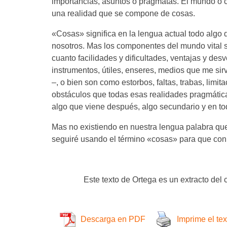
importancias, asuntos o prágmatas. El mundo o ci
una realidad que se compone de cosas.
«Cosas» significa en la lengua actual todo algo q
nosotros. Mas los componentes del mundo vital so
cuanto facilidades y dificultades, ventajas y des
instrumentos, útiles, enseres, medios que me sir
–, o bien son como estorbos, faltas, trabas, limit
obstáculos que todas esas realidades pragmáticas
algo que viene después, algo secundario y en t
Mas no existiendo en nuestra lengua palabra qu
seguiré usando el término «cosas» para que co
Este texto de Ortega es un extracto del 
Descarga en PDF
Imprime el tex