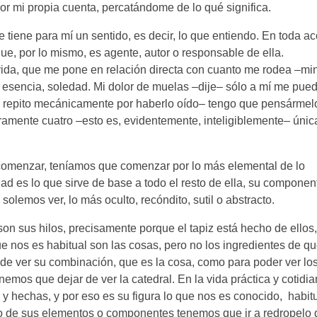
or mi propia cuenta, percatándome de lo qué significa.
 tiene para mí un sentido, es decir, lo que entiendo. En toda ac
e, por lo mismo, es agente, autor o responsable de ella.
ida, que me pone en relación directa con cuanto me rodea –min
r esencia, soledad. Mi dolor de muelas –dije– sólo a mí me pued
o repito mecánicamente por haberlo oído– tengo que pensármel
ramente cuatro –esto es, evidentemente, inteligiblemente– úni
comenzar, teníamos que comenzar por lo más elemental de lo
dad es lo que sirve de base a todo el resto de ella, su compone
solemos ver, lo más oculto, recóndito, sutil o abstracto.
on sus hilos, precisamente porque el tapiz está hecho de ellos,
nos es habitual son las cosas, pero no los ingredientes de qu
 de ver su combinación, que es la cosa, como para poder ver lo
emos que dejar de ver la catedral. En la vida práctica y cotidia
y hechas, y por eso es su figura lo que nos es conocido, habitu
go de sus elementos o componentes tenemos que ir a redropelo 