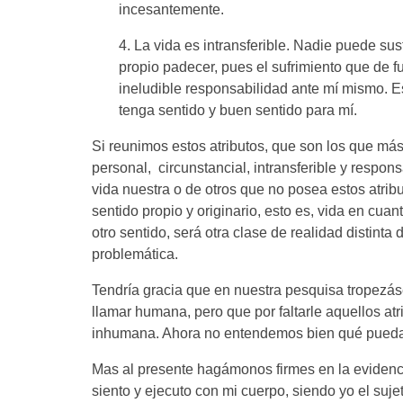
incesantemente.
4. La vida es intransferible. Nadie puede sus
propio padecer, pues el sufrimiento que de f
ineludible responsabilidad ante mí mismo. Es
tenga sentido y buen sentido para mí.
Si reunimos estos atributos, que son los que má
personal, circunstancial, intransferible y respo
vida nuestra o de otros que no posea estos atrib
sentido propio y originario, esto es, vida en cuan
otro sentido, será otra clase de realidad distin
problemática.
Tendría gracia que en nuestra pesquisa tropezás
llamar humana, pero que por faltarle aquellos at
inhumana. Ahora no entendemos bien qué pueda si
Mas al presente hagámonos firmes en la evidenc
siento y ejecuto con mi cuerpo, siendo yo el suje