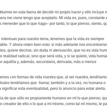
tituirme en esta faena de decidir mi propio hacer y ello incluye 
uera me viene tengo que aceptarlo. Mi vida es, pues, constante 
 menester que lo que hago– por tanto, lo que pienso, siento, q
s interesan para nuestro tema, tenemos que la vida es siempre
nsable. Y ahora noten bien esto: si más adelante nos encontramo
utos, quiere decirse, sin duda ni atenuación, que no es vida hu
to realidad radical, sino que será vida, y si se quiere, vida hum
ta de aquélla y, además, secundaria, derivada, más o menos
emos con formas de vida nuestra que, al ser nuestra, tendríam
ributos tendríamos que llamar, también y a la vez, no humana o
gnificar esta eventualidad, pero lo anuncio para estar alerta.
ia de que sólo es propiamente humano en mí lo que pienso, qui
to creador de ello o lo que a mí mismo, como tal mí mismo, le pa