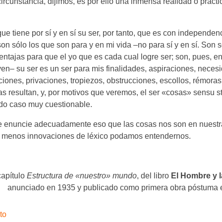
rcunstancia, dijimos, es por ello una inmensa realidad o práct
ue tiene por sí y en sí su ser, por tanto, que es con independen
n sólo los que son para y en mi vida –no para sí y en sí. Son 
ventajas para que el yo que es cada cual logre ser; son, pues, en
ven– su ser es un ser para mis finalidades, aspiraciones, neces
aciones, privaciones, tropiezos, obstrucciones, escollos, rémoras
 resultan, y, por motivos que veremos, el ser «cosas» sensu st
odo caso muy cuestionable.
e enuncie adecuadamente eso que las cosas nos son en nuestr
n menos innovaciones de léxico podamos entendernos.
capítulo
Estructura de «nuestro» mundo
, del libro
El Hombre y l
anunciado en 1935 y publicado como primera obra póstuma 
to