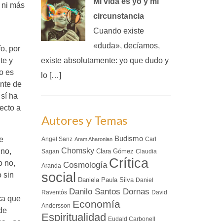
Mi vida es yo y mi
s ni más
circunstancia
Cuando existe
«duda», decíamos,
o, por
existe absolutamente: yo que dudo y
te y
o es
lo […]
ante de
 sí ha
ecto a
Autores y Temas
Budismo
e
Angel Sanz
Carl
Aram Aharonian
Chomsky
uno,
Clara Gómez
Sagan
Claudia
Crítica
o no,
Cosmología
Aranda
social
 sin
Daniela Paula Silva
Daniel
Danilo Santos Dornas
Raventós
David
ca que
Economía
Andersson
 de
Espiritualidad
Eudald Carbonell