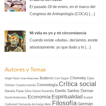
El pasado 28 de enero, en el marco del
Congreso de Antropología (COCA) […]
Mi vida es yo y mi circunstancia
Cuando existe «duda», decíamos, existe
absolutamente: yo que dudo y lo […]
Autores y Temas
Chomsky
Budismo
Clara
Angel Sanz
Carl Sagan
Aram Aharonian
Crítica social
Cosmología
Gómez
Claudia Aranda
Danilo Santos Dornas
Daniela Paula Silva
Daniel Raventós
Espiritualidad
Economía
David Andersson
Eudald
Filosofía
Germán
Carbonell
Fernanda de Araújo Melo