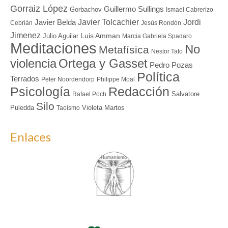
Gorraiz López
Guillermo Sullings
Gorbachov
Ismael Cabrerizo
Javier Tolcachier
Jordi
Javier Belda
Cebrián
Jesús Rondón
Jimenez
Luis Amman
Julio Aguilar
Marcia Gabriela Spadaro
Meditaciones
No
Metafísica
Nestor Tato
Ortega y Gasset
violencia
Pedro Pozas
Política
Terrados
Peter Noordendorp
Philippe Moal
Redacción
Psicología
Salvatore
Rafael Poch
Silo
Puledda
Violeta Martos
Taoísmo
Enlaces