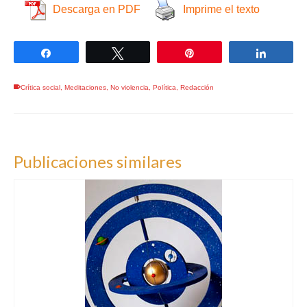
Descarga en PDF
Imprime el texto
Compartir
Twittear
Pin
Compar
Crítica social
,
Meditaciones
,
No violencia
,
Política
,
Redacción
Publicaciones similares