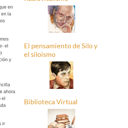
 que en
 en la
mos
vemos
El pensamiento de Silo y
e- el
el siloismo
o
ción y
e
cilla
ue ahora
 el
Biblioteca Virtual
ada
 ir