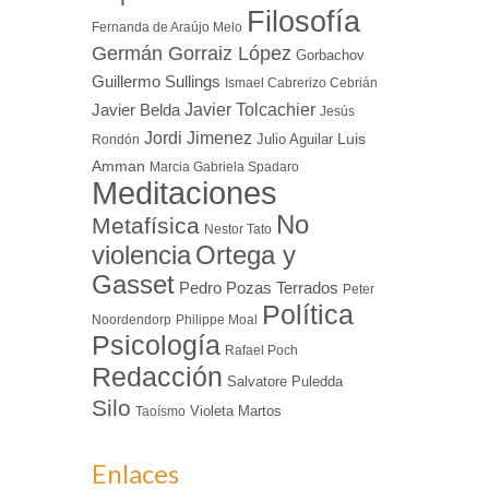
Filosofía
Fernanda de Araújo Melo
Germán Gorraiz López
Gorbachov
Guillermo Sullings
Ismael Cabrerizo Cebrián
Javier Tolcachier
Javier Belda
Jesús
Jordi Jimenez
Luis
Julio Aguilar
Rondón
Amman
Marcia Gabriela Spadaro
Meditaciones
No
Metafísica
Nestor Tato
Ortega y
violencia
Gasset
Pedro Pozas Terrados
Peter
Política
Noordendorp
Philippe Moal
Psicología
Rafael Poch
Redacción
Salvatore Puledda
Silo
Violeta Martos
Taoísmo
Enlaces