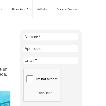
smo
Humanismo
Artículos
Contacta / Colabora
n
e un
ada,