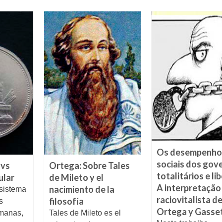
Os desempenho
sociais dos gov
 vs
Ortega: Sobre Tales
totalitários e lib
ular
de Mileto y el
A interpretação
nacimiento de la
 sistema
raciovitalista d
filosofía
s
Ortega y Gasse
manas,
Tales de Mileto es el