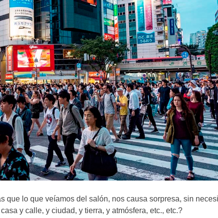
s que lo que veíamos del salón, nos causa sorpresa, sin neces
sa y calle, y ciudad, y tierra, y atmósfera, etc., etc.?