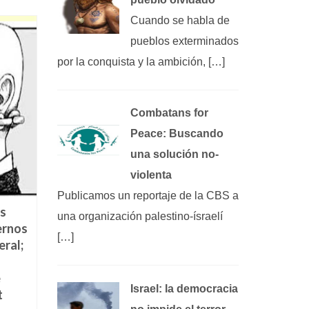
Cuando se habla de
pueblos exterminados
por la conquista y la ambición, […]
Combatans for
Peace: Buscando
una solución no-
violenta
Publicamos un reportaje de la CBS a
s
una organización palestino-ísraelí
ernos
El amor es un eterno
Apresentando a
[…]
eral;
«insatisfecho».
obra A Rebelião d
Filosofía del «amor»
massas
e
Nada hay tan fecundo
José Ortega y Gasse
Israel: la democracia
t
en nuestra vida íntima
um filósofo nascido