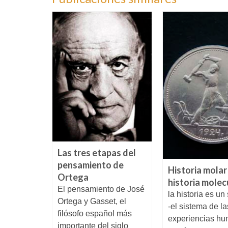
Las tres etapas del
pensamiento de
iteraria
Historia molar
Ortega
 Gasset
historia molec
El pensamiento de José
ctamos
la historia es un
Ortega y Gasset, el
hemos
-el sistema de la
filósofo español más
 Ortega y
experiencias hu
importante del siglo