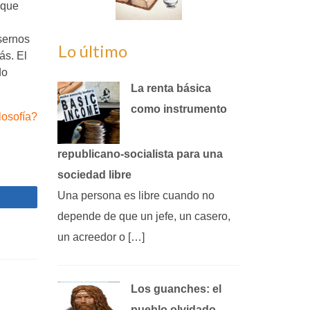
 que
 sernos
Lo último
ás. El
do
La renta básica
como instrumento
losofía?
republicano‑socialista para una
sociedad libre
Una persona es libre cuando no
partir
depende de que un jefe, un casero,
un acreedor o […]
Los guanches: el
pueblo olvidado