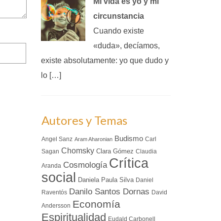
Mi vida es yo y mi
circunstancia
Cuando existe
«duda», decíamos,
existe absolutamente: yo que dudo y
lo […]
Autores y Temas
Budismo
Angel Sanz
Carl
Aram Aharonian
Chomsky
Clara Gómez
Sagan
Claudia
Crítica
Cosmología
Aranda
social
Daniela Paula Silva
Daniel
Danilo Santos Dornas
Raventós
David
Economía
Andersson
Espiritualidad
Eudald Carbonell