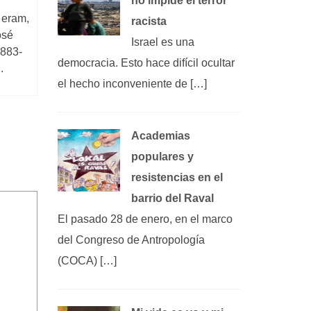
no impide el terror
como el sentimiento
maio de 1883, em Ma
 eram,
amoroso; tanto, que
Licenciou-se...
racista
osé
viene...
Israel es una
1883-
democracia. Esto hace difícil ocultar
.
el hecho inconveniente de […]
Academias
populares y
resistencias en el
barrio del Raval
El pasado 28 de enero, en el marco
del Congreso de Antropología
(COCA) […]