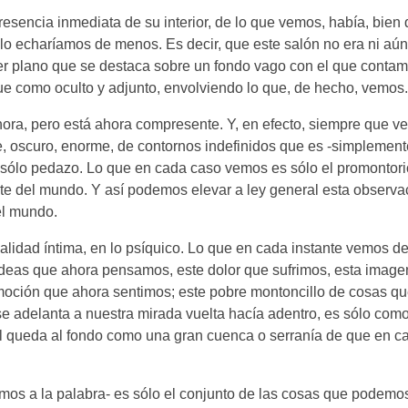
presencia inmediata de su interior, de lo que vemos, había, bien
, lo echaríamos de menos. Es decir, que este salón no era ni aún
mer plano que se destaca sobre un fondo vago con el que conta
que como oculto y adjunto, envolviendo lo que, de hecho, vemos.
ora, pero está ahora compresente. Y, en efecto, siempre que 
e, oscuro, enorme, de contornos indefinidos que es -simplement
 sólo pedazo. Lo que en cada caso vemos es sólo el promontori
ente del mundo. Y así podemos elevar a ley general esta observa
el mundo.
alidad íntima, en lo psíquico. Lo que en cada instante vemos d
 ideas que ahora pensamos, este dolor que sufrimos, esta imagen
emoción que ahora sentimos; este pobre montoncillo de cosas q
e adelanta a nuestra mirada vuelta hacía adentro, es sólo como
al queda al fondo como una gran cuenca o serranía de que en c
mos a la palabra- es sólo el conjunto de las cosas que podemos