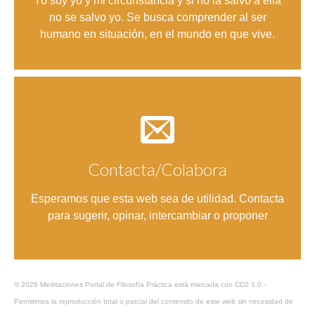
Yo soy yo y mi circunstancia y si no la salvo a ella
no se salvo yo. Se busca comprender al ser
humano en situación, en el mundo en que vive.
Contacta/Colabora
Entrar
Esperamos que esta web sea de utilidad. Contacta
para sugerir, opinar, intercambiar o proponer
© 2026 Meditaciones Portal de Filosofía Práctica está marcada con CC0 1.0 -
Permitimos la reproducción total o parcial del contenido de este web sin necesidad de