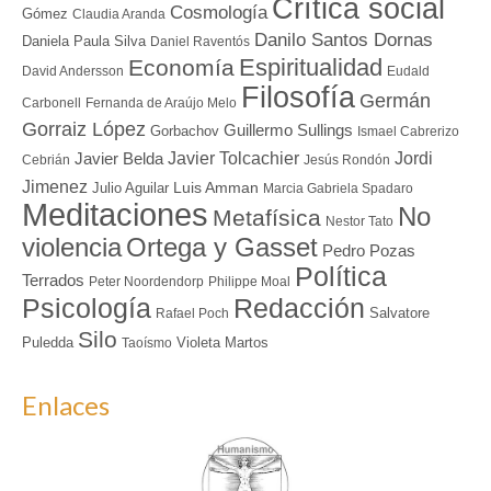
Crítica social
Cosmología
Gómez
Claudia Aranda
Danilo Santos Dornas
Daniela Paula Silva
Daniel Raventós
Espiritualidad
Economía
David Andersson
Eudald
Filosofía
Germán
Carbonell
Fernanda de Araújo Melo
Gorraiz López
Guillermo Sullings
Gorbachov
Ismael Cabrerizo
Javier Tolcachier
Jordi
Javier Belda
Cebrián
Jesús Rondón
Jimenez
Luis Amman
Julio Aguilar
Marcia Gabriela Spadaro
Meditaciones
No
Metafísica
Nestor Tato
Ortega y Gasset
violencia
Pedro Pozas
Política
Terrados
Peter Noordendorp
Philippe Moal
Redacción
Psicología
Salvatore
Rafael Poch
Silo
Puledda
Violeta Martos
Taoísmo
Enlaces