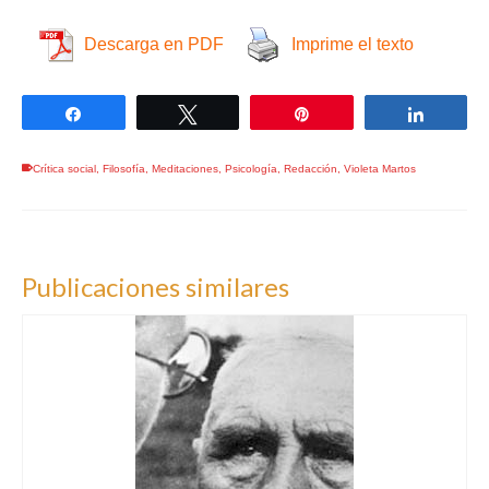
Descarga en PDF
Imprime el texto
Compartir
Twittear
Pin
Compar
Crítica social
,
Filosofía
,
Meditaciones
,
Psicología
,
Redacción
,
Violeta Martos
Publicaciones similares