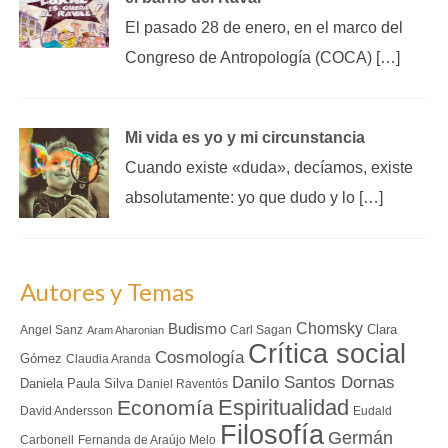
El pasado 28 de enero, en el marco del
Congreso de Antropología (COCA) […]
Mi vida es yo y mi circunstancia
Cuando existe «duda», decíamos, existe
absolutamente: yo que dudo y lo […]
Autores y Temas
Chomsky
Budismo
Clara
Angel Sanz
Carl Sagan
Aram Aharonian
Crítica social
Cosmología
Gómez
Claudia Aranda
Danilo Santos Dornas
Daniela Paula Silva
Daniel Raventós
Espiritualidad
Economía
David Andersson
Eudald
Filosofía
Germán
Carbonell
Fernanda de Araújo Melo