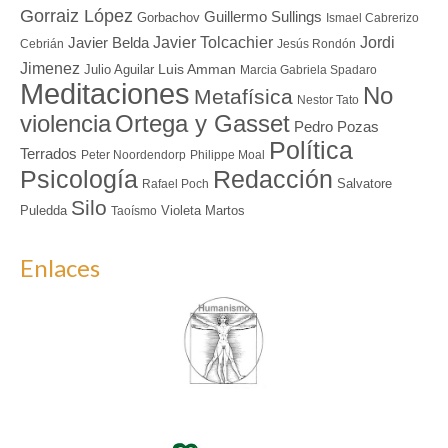
Gorraiz López
Guillermo Sullings
Gorbachov
Ismael Cabrerizo
Javier Tolcachier
Jordi
Javier Belda
Cebrián
Jesús Rondón
Jimenez
Luis Amman
Julio Aguilar
Marcia Gabriela Spadaro
Meditaciones
No
Metafísica
Nestor Tato
Ortega y Gasset
violencia
Pedro Pozas
Política
Terrados
Peter Noordendorp
Philippe Moal
Redacción
Psicología
Salvatore
Rafael Poch
Silo
Puledda
Violeta Martos
Taoísmo
Enlaces