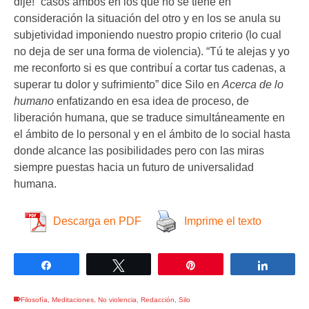
dije!” casos ambos en los que no se tiene en
consideración la situación del otro y en los se anula su
subjetividad imponiendo nuestro propio criterio (lo cual
no deja de ser una forma de violencia). “Tú te alejas y yo
me reconforto si es que contribuí a cortar tus cadenas, a
superar tu dolor y sufrimiento” dice Silo en
Acerca de lo
humano
enfatizando en esa idea de proceso, de
liberación humana, que se traduce simultáneamente en
el ámbito de lo personal y en el ámbito de lo social hasta
donde alcance las posibilidades pero con las miras
siempre puestas hacia un futuro de universalidad
humana.
Descarga en PDF
Imprime el texto
Compartir
Twittear
Pin
Compar
Filosofía
,
Meditaciones
,
No violencia
,
Redacción
,
Silo