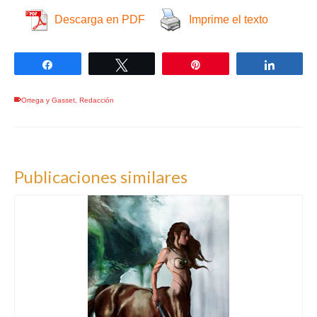
Descarga en PDF
Imprime el texto
Compartir
Twittear
Pin
Compar
Ortega y Gasset
,
Redacción
Publicaciones similares