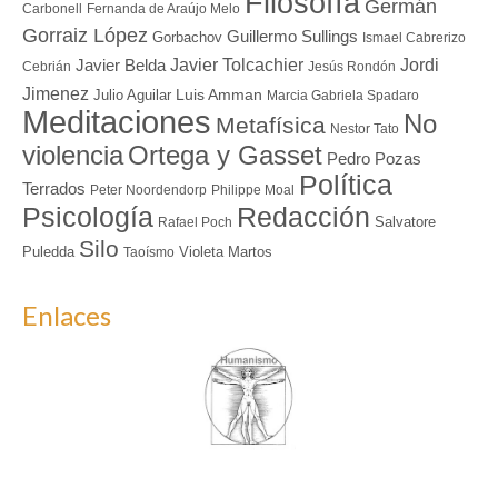
Filosofía
Germán
Carbonell
Fernanda de Araújo Melo
Gorraiz López
Guillermo Sullings
Gorbachov
Ismael Cabrerizo
Javier Tolcachier
Jordi
Javier Belda
Cebrián
Jesús Rondón
Jimenez
Luis Amman
Julio Aguilar
Marcia Gabriela Spadaro
Meditaciones
No
Metafísica
Nestor Tato
Ortega y Gasset
violencia
Pedro Pozas
Política
Terrados
Peter Noordendorp
Philippe Moal
Redacción
Psicología
Salvatore
Rafael Poch
Silo
Puledda
Violeta Martos
Taoísmo
Enlaces